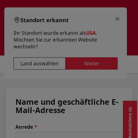
text.skipToContent
text.skipToNavigation
×
Standort erkannt
Ihr Standort wurde erkannt als
USA
.
Möchten Sie zur erkannten Website
wechseln?
Konto erstellen
Land auswählen
Weiter
Name und geschäftliche E-
Mail-Adresse
Kontaktiere üs
Anrede
*