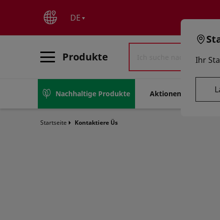
text.skipToContent
text.skipToNavigation
DE
St
Produkte
Ihr St
L
Nachhaltige Produkte
Aktionen
Liefe
Startseite
Kontaktiere Üs