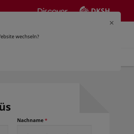
×
hlen
Anmelden | Registrieren
Website wechseln?
rtikel
üs
Nachname
*