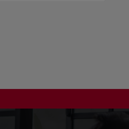
y filing across Asia-Pacific markets.