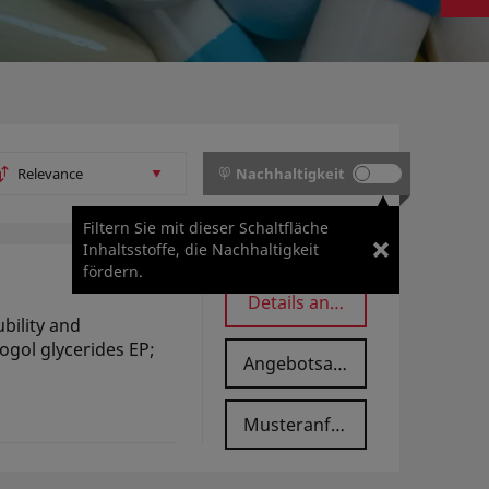
Nachhaltigkeit
Filtern Sie mit dieser Schaltfläche
Inhaltsstoffe, die Nachhaltigkeit
fördern.
Details anzeigen
bility and
rogol glycerides EP;
Angebotsanfrage
Musteranfrage