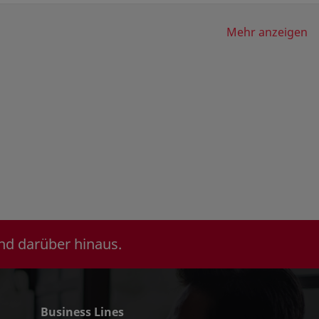
 and drug master file (DMF) references to assist in regulator
Mehr anzeigen
nd darüber hinaus.
Business Lines