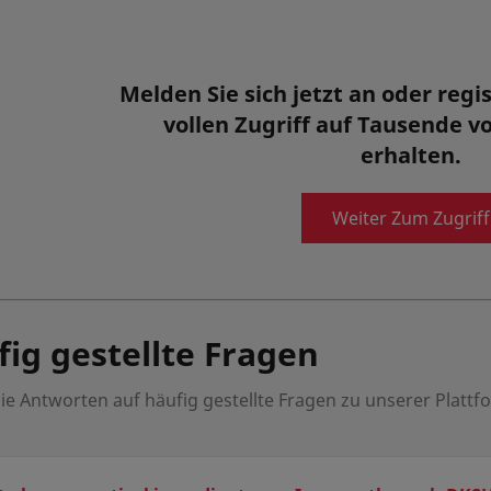
CAPMUL INJ MCM EP/NF
Melden Sie sich jetzt an oder regis
CAPMUL INJ MCM EP/NF increase so
vollen Zugriff auf Tausende v
bioavailability of API. Glycerol Mon
erhalten.
Glyceryl Monocaprylocaprate, Type
and Di- Glycerides USP/NF, if teste
Weiter Zum Zugriff
Pharmazeutische Inhaltsstoffe
ig gestellte Fragen
ie Antworten auf häufig gestellte Fragen zu unserer Platt