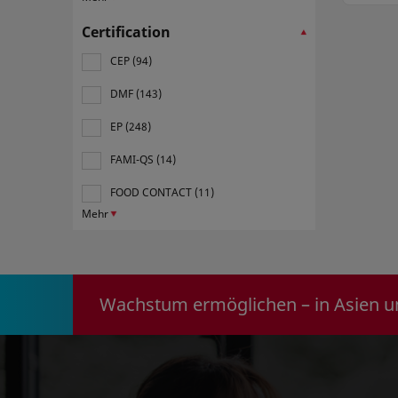
data,
Certification
CEP (94)
DMF (143)
EP (248)
FAMI-QS (14)
FOOD CONTACT (11)
Mehr
Wachstum ermöglichen – in Asien u