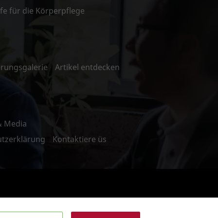
ffe für die Körperpflege
n
rungsgalerie
Artikel entdecken
& Media
tzerklärung
Kontaktiere üs