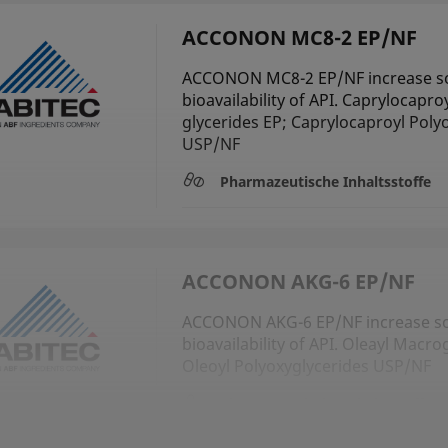
ACCONON MC8-2 EP/NF
ACCONON MC8-2 EP/NF increase sol
bioavailability of API. Caprylocapr
glycerides EP; Caprylocaproyl Poly
USP/NF
Pharmazeutische Inhaltsstoffe
ACCONON AKG-6 EP/NF
ACCONON AKG-6 EP/NF increase sol
bioavailability of API. Oleayl Macro
Oleoyl Polyoxyglycerides USP/NF
Pharmazeutische Inhaltsstoffe