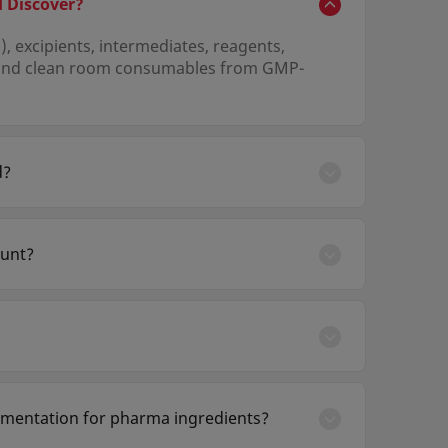
 Discover?
, excipients, intermediates, reagents,
, and clean room consumables from GMP-
d?
tifications (ICH Q7, EU GMP, US FDA, or
t reports are available upon request.
ount?
ncillary pharma materials through a single
for regulatory submissions.
 potent, and niche APIs. Enquire via the
gistics options.
mentation for pharma ingredients?
BSE declarations, ICH Q3D elemental impurity