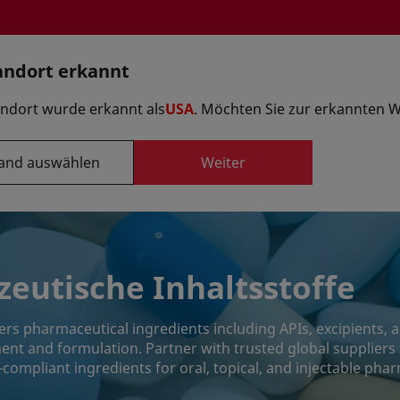
andort erkannt
Option auswä
andort wurde erkannt als
USA
. Möchten Sie zur erkannten 
and auswählen
Weiter
Formulierungen
ranten
Innovationszentren
A
eutische Inhaltsstoffe
rs pharmaceutical ingredients including APIs, excipients, 
nt and formulation. Partner with trusted global suppliers 
y-compliant ingredients for oral, topical, and injectable ph