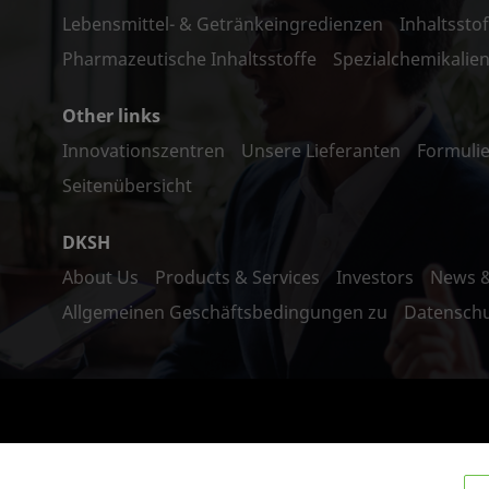
Lebensmittel- & Getränkeingredienzen
Inhaltssto
Pharmazeutische Inhaltsstoffe
Spezialchemikalie
Other links
Innovationszentren
Unsere Lieferanten
Formulie
Seitenübersicht
DKSH
About Us
Products & Services
Investors
News 
Allgemeinen Geschäftsbedingungen zu
Datenschu