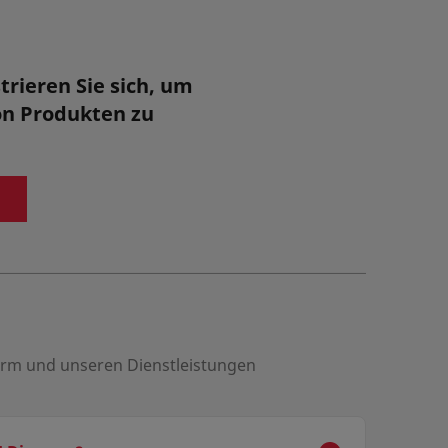
Details anzeigen
trieren Sie sich, um
lubility and
on Produkten zu
ocaprylate, Type I EP,
Angebotsanfrage
 I USP/ NF; (Mono-
d)
Musteranfrage
form und unseren Dienstleistungen