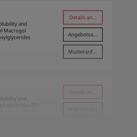
Details anzeigen
ubility and
oyl Macrogol
Angebotsanfrage
oxylglycerides
Musteranfrage
Details anzeigen
ubility and
gol glycerides EP;
Angebotsanfrage
Musteranfrage