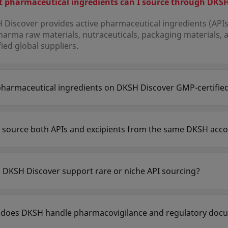
 pharmaceutical ingredients can I source through DKSH
Discover provides active pharmaceutical ingredients (APIs)
harma raw materials, nutraceuticals, packaging materials
fied global suppliers.
pharmaceutical ingredients on DKSH Discover GMP-certifie
 DKSH only partners with suppliers holding relevant GMP cer
alent). Certificates of analysis, drug master files, and audi
I source both APIs and excipients from the same DKSH acc
DKSH Discover allows you to source APIs, excipients, and a
form, simplifying supplier management and documentation 
 DKSH Discover support rare or niche API sourcing?
DKSH's global network allows it to source controlled, highly
orm for availability, DMPF documentation, and cold-chain lo
does DKSH handle pharmacovigilance and regulatory docu
 provides full regulatory support including CoA, CoO, TSE/