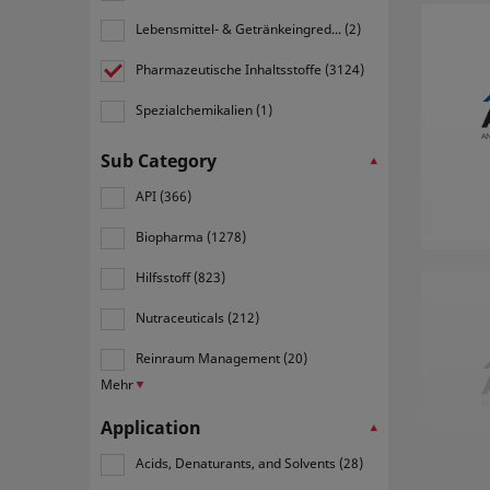
Lebensmittel- & Getränkeingred... (2)
Pharmazeutische Inhaltsstoffe (3124)
Spezialchemikalien (1)
Sub Category
API (366)
Biopharma (1278)
Hilfsstoff (823)
Nutraceuticals (212)
Reinraum Management (20)
Mehr
Application
Acids, Denaturants, and Solvents (28)