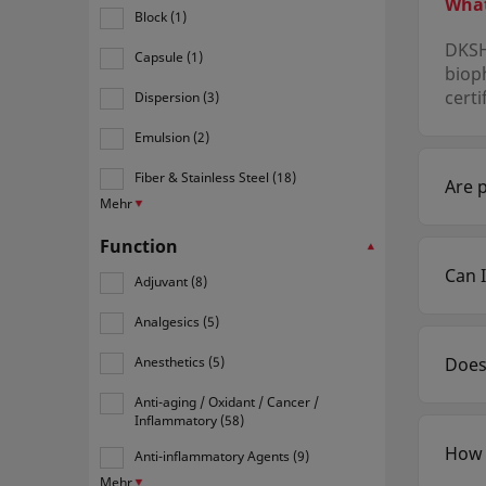
What
Block (1)
DKSH 
Capsule (1)
biop
certi
Dispersion (3)
Emulsion (2)
Fiber & Stainless Steel (18)
Are 
Mehr
Yes.
equiv
Function
Can 
Adjuvant (8)
Yes. 
plat
Analgesics (5)
Does
Anesthetics (5)
Yes. 
Anti-aging / Oxidant / Cancer /
platf
Inflammatory (58)
How 
Anti-inflammatory Agents (9)
DKSH
Mehr