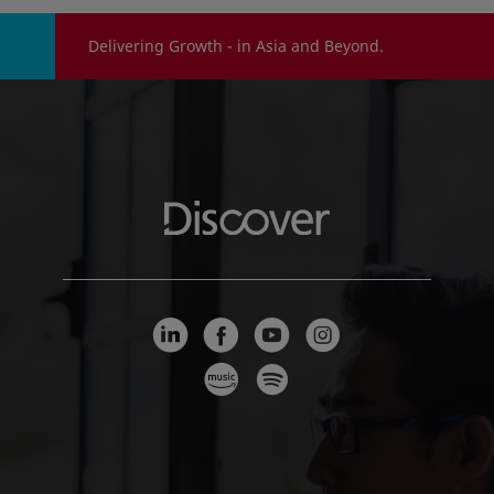
three tiers.
Delivering Growth - in Asia and Beyond.