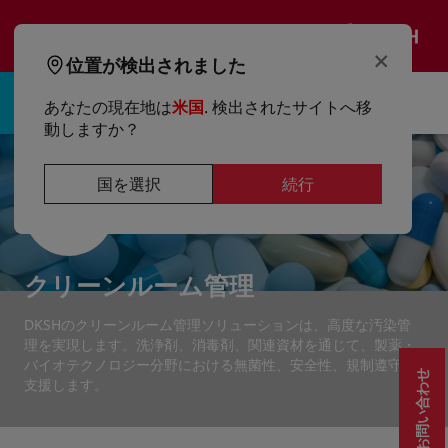
text.skipToContent
text.skipToNavigation
JA
×
位置が検出されました
サインイン |登録する
あなたの現在地は
米国
. 検出されたサイトへ移
動しますか？
国を選択
続行
クリーンルーム管理
DKSHのクリーンルーム管理ソリューションは、高度な汚染管
理を実現します。洗浄剤、消毒剤、関連資材を通じて、製薬・
バイオテクノロジー分野における無菌性、安全性、規制遵守を
お問い合わせ
支援します。