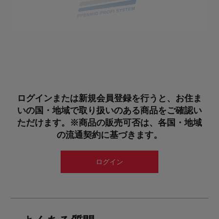
MOPJUMP FOR EASYMOP
SYSTEMBOX GMP (ART.NR. 3500210)
EASYMOP SYSTEMBOX GMP (ART.NRです。3500210)
モップカバーのタッチレス取り付けを可能にします。オ
ートクレーブ可能です。
ログインまたは新規会員登録を行うと、お住ま
いの国・地域で取り扱いのある商品をご確認い
医薬品原料
ただけます。※商品の販売可否は、各国・地域
の流通契約に基づきます。
詳細を見る
見積もり依頼
ログイン
サンプル請求