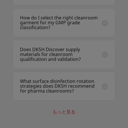
DKSH Discover lists QAC-based, alcohol-
based, and hydrogen peroxide vapour (HPV)
disinfectants with supporting efficacy data
How do I select the right cleanroom
(EN standards, USP <1072>) for
garment for my GMP grade
pharmaceutical and aseptic manufacturing
classification?
environments.
DKSH's cleanroom specialists can
recommend appropriate garment materials,
design, sterility status, and particle counts
Does DKSH Discover supply
based on your EU GMP Grade A/B/C/D
materials for cleanroom
classification and aseptic processing
qualification and validation?
requirements.
Yes. DKSH Discover offers environmental
monitoring supplies, particle counter
consumables, contact plates, settle plates,
What surface disinfection rotation
and transfer disinfection kits used in
strategies does DKSH recommend
cleanroom qualification (IQ/OQ/PQ) and
for pharma cleanrooms?
routine monitoring.
Best practice involves rotating disinfectants
with different mechanisms of action —
typically an alcohol for routine use, a QAC for
もっと見る
periodic use, and a sporicidal agent (e.g.,
peracetic acid or chlorine dioxide) for
biodecontamination. DKSH can supply all