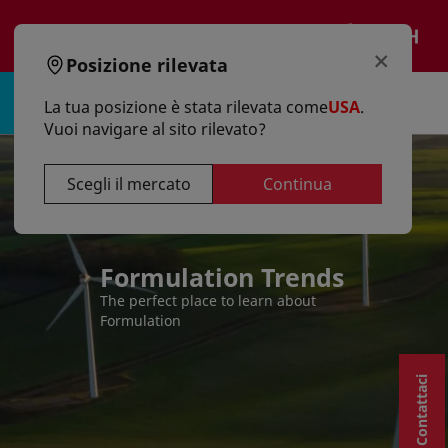
text.skipToContent
text.skipToNavigation
IT
×
Posizione rilevata
Accedi | Registro
La tua posizione è stata rilevata come
USA
.
Vuoi navigare al sito rilevato?
Scegli il mercato
Continua
Formulation Trends
The perfect place to learn about
Formulation
Contattaci