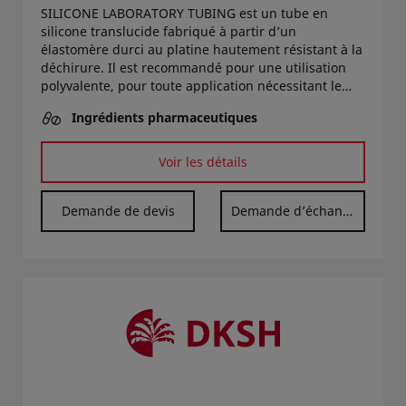
SILICONE LABORATORY TUBING est un tube en
silicone translucide fabriqué à partir d’un
élastomère durci au platine hautement résistant à la
déchirure. Il est recommandé pour une utilisation
polyvalente, pour toute application nécessitant le
transfert de fluides de haute pureté ou les
Ingrédients pharmaceutiques
applications nécessitant un tube très flexible et
résistant à la température. Il est utilisé pour le
transfert de processus de fluides pharmaceutiques,
Voir les détails
d’intermédiaires, d’air, de vapeur, d’eau, d’aliments
ou de boissons. Excellent choix pour le traitement
Demande de devis
Demande d’échantillon
des fluides de haute pureté ou les applications
analytiques générales.