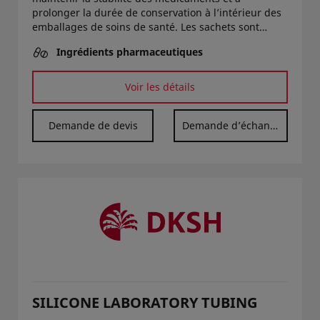
prolonger la durée de conservation à l’intérieur des
emballages de soins de santé. Les sachets sont
idéaux pour les produits pharmaceutiques et
Ingrédients pharmaceutiques
nutraceutiques susceptibles de se dégrader
chimiquement ou physiquement en raison de
l’humidité.
Voir les détails
Demande de devis
Demande d’échantillon
SILICONE LABORATORY TUBING