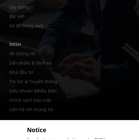
Xây dựng
Bài viết
Sơ đồ trang web
DKSH
Về chúng tôi
Sản phẩm & Dịch vụ
Nhà đầu tư
Tin tức & Truyền thông
Điều khoản &Điều kiện
Chính sách bảo mật
Liên hệ với chúng tôi
Notice