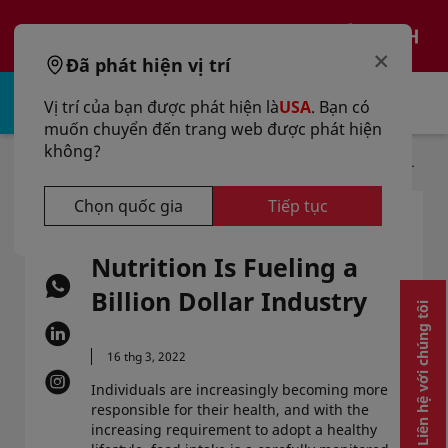
text.skipToContent
text.skipToNavigation
VI
×
Đã phát hiện vị trí
Đăng nhập | Đăng ký
Vị trí của bạn được phát hiện là
USA
. Bạn có
muốn chuyển đến trang web được phát hiện
không?
Nhà
Bài Viết
Discover How Sports Nutrition Is Fueling A Billion Dollar Industry
Chọn quốc gia
Tiếp tục
Discover How Sports
Nutrition Is Fueling a
Billion Dollar Industry
Liên hệ với chúng tôi
16 thg 3, 2022
Individuals are increasingly becoming more
responsible for their health, and with the
increasing requirement to adopt a healthy