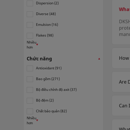
Dispersion (2)
What
Diverse (48)
DKSH 
Emulsion (16)
prote
manuf
Flakes (98)
Nhiều
hơn
How 
Chức năng
You 
Antioxidant (91)
acco
marke
Bao gồm (271)
Are 
Yes.
Bộ điều chỉnh độ axit (37)
Alim
Bộ đệm (2)
avail
Can I
Chất bảo quản (82)
Yes. 
acro
Nhiều
hơn
What