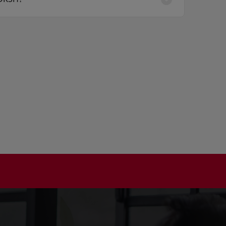
 the DKSH Discover team via the platform's
 each ingredient.