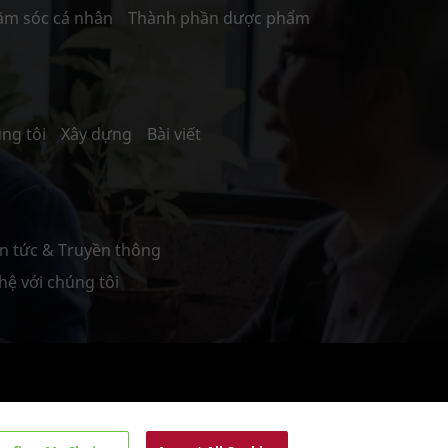
ăm sóc cá nhân
Thành phần dược phẩm
ng tôi
Xây dựng
Bài viết
in tức & Truyền thông
 hệ với chúng tôi