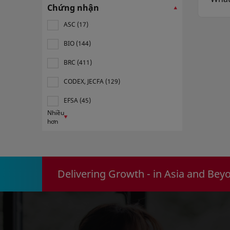
Chứng nhận
Mini
enqui
ASC (17)
BIO (144)
BRC (411)
CODEX, JECFA (129)
EFSA (45)
Nhiều
hơn
Delivering Growth - in Asia and Bey