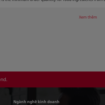
mum order quantities vary by supplier and product. Contact
ry form for MOQ, pricing, and lead-time details specific to
Xem thêm
ond.
Ngành nghề kinh doanh