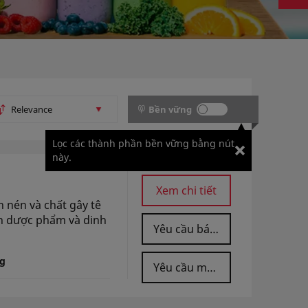
Bền vững
Lọc các thành phần bền vững bằng nút
này.
Xem chi tiết
n nén và chất gây tê
h dược phẩm và dinh
Yêu cầu báo giá
g
Yêu cầu mẫu