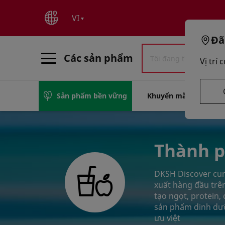
text.skipToContent
text.skipToNavigation
VI
Đã
Các sản phẩm
Vị trí
Sản phẩm bền vững
Khuyến mãi
Cung
Thành p
DKSH Discover cun
xuất hàng đầu trê
tạo ngọt, protein,
sản phẩm dinh dưỡn
ưu việt