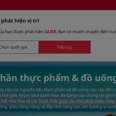
 phát hiện vị trí
Chọn tùy ch
 của bạn được phát hiện là
USA
. Bạn có muốn chuyển đến tra
Chọn quốc gia
Tiếp tục
Công thức
 cấp
Trung tâm đổi mới sáng tạo
hần thực phẩm & đồ uốn
g cấp các nguyên liệu thực phẩm và đồ uống cao cấp đến 
n thế giới. Khám phá danh mục đa dạng của chúng tôi gồm 
 chất nhũ hóa và các hoạt chất giúp các nhà phát triển côn
g, giàu công năng và đầy tính sáng tạo, với hương vị vượt 