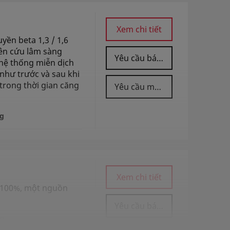
Xem chi tiết
n beta 1,3 / 1,6
iên cứu lâm sàng
Yêu cầu báo giá
hệ thống miễn dịch
như trước và sau khi
trong thời gian căng
Yêu cầu mẫu
g
Xem chi tiết
n 100%, một nguồn
Yêu cầu báo giá
g