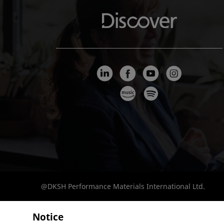
@DKSH Performance Materials International Ltd.
Notice