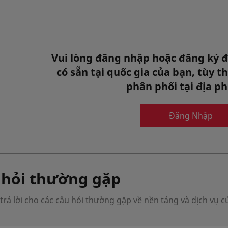
RESISTAID
Vui lòng đăng nhập hoặc đăng ký 
có sẵn tại quốc gia của bạn, tùy 
RESISTAID là Larch Arabinogalacta
phân phối tại địa 
hỗ trợ miễn dịch tự nhiên và chống
Thành phần thực phẩm & đồ uốn
Đăng Nhập
 hỏi thường gặp
trả lời cho các câu hỏi thường gặp về nền tảng và dịch vụ c