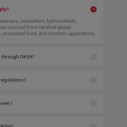
ply?
eteners, emulsifiers, hydrocolloids,
ives sourced from certified global
 processed food, and nutrition applications.
ng through DKSH?
n DKSH Discover. Registered business
cuments, and direct contact with DKSH's
regulations?
egional standards including CODEX
certifications. Compliance documentation is
cover?
fied, and naturally derived ingredients
ing consumer demand for transparency.
 DKSH?