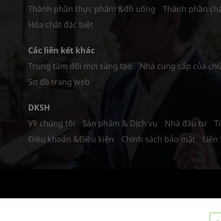
Thành phần thực phẩm &đồ uống
Thành phần ch
Hóa chất đặc biệt
Các liên kết khác
Trung tâm đổi mới sáng tạo
Nhà cung cấp của chú
Sơ đồ trang web
DKSH
Về chúng tôi
Sản phẩm & Dịch vụ
Nhà đầu tư
T
Điều khoản &Điều kiện
Chính sách bảo mật
Liên