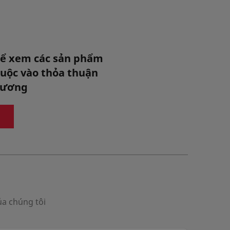
Yêu cầu mẫu
để xem các sản phẩm
Xem chi tiết
thuộc vào thỏa thuận
n 100% - thành phần
phương
 oxy hóa.
Yêu cầu báo giá
g
Yêu cầu mẫu
ủa chúng tôi