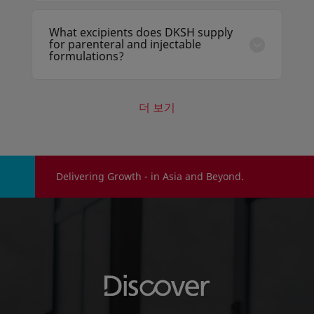
direct compression, wet and dry granulation,
capsule filling, and film coating — with
What excipients does DKSH supply
technical support for formulation
for parenteral and injectable
optimisation and process scale-up.
formulations?
DKSH Discover lists injectable-grade
excipients including polysorbates, PEG
grades, glycerol, citric acid, sodium chloride,
더 보기
and mannitol meeting parenteral purity
requirements under USP <1> or EP
specifications.
Delivering Growth - in Asia and Beyond.