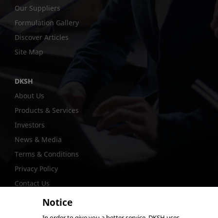
Our Suppliers
Formulation Gallery
Discover Articles
Site Map
DKSH
About Us
Products & Services
Investors
News & Media
Terms & Conditions
Privacy Policy
Contact Us
Notice
In order to give you a better service, DKSH uses