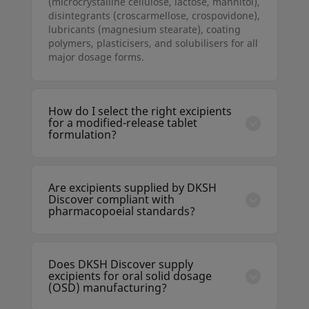
(microcrystalline cellulose, lactose, mannitol),
disintegrants (croscarmellose, crospovidone),
lubricants (magnesium stearate), coating
polymers, plasticisers, and solubilisers for all
major dosage forms.
How do I select the right excipients
for a modified-release tablet
formulation?
DKSH's pharmaceutical technical team can
advise on matrix-forming polymers (HPMC,
ethylcellulose), coating systems (Eudragit,
Are excipients supplied by DKSH
Kollicoat), and osmotic pump components
Discover compliant with
tailored to your target release profile and
pharmacopoeial standards?
regulatory expectations.
Yes. DKSH sources excipients meeting USP-
NF, EP, JP, and IP pharmacopoeial
specifications from qualified manufacturers.
Does DKSH Discover supply
CoA, pharmacopoeial certificates, and
excipients for oral solid dosage
TSE/BSE declarations are available upon
(OSD) manufacturing?
request.
Yes. DKSH's OSD excipient range covers