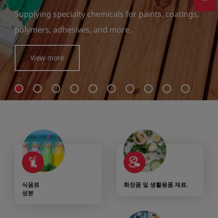
Supplying specialty chemicals for paints, coatings,
polymers, adhesives, and more.
View more
식음료
화장품 및 생활용품 재료.
성분