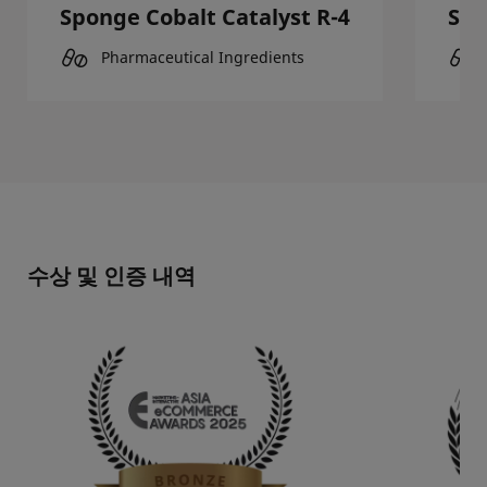
Sponge Cobalt Catalyst R-400
Spo
Pharmaceutical Ingredients
수상 및 인증 내역