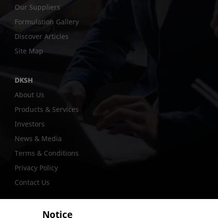
Our Suppliers
Formulation Gallery
Discover Articles
Site Map
DKSH
About Us
Products & Services
Investors
News & Media
Terms & Conditions
Privacy Policy
Contact Us
Notice