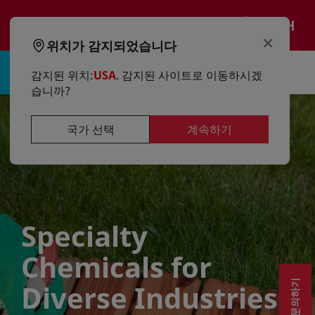
text.skipToContent
text.skipToNavigation
KO
×
위치가 감지되었습니다
로그인 | 가입하기
감지된 위치:
USA
. 감지된 사이트로 이동하시겠
습니까?
국가 선택
계속하기
Specialty
Chemicals for
문의하기
Diverse Industries