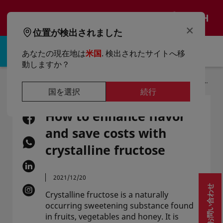
text.skipToContent
text.skipToNavigation
JA
×
位置が検出されました
サインイン |登録する
あなたの現在地は
米国
. 検出されたサイトへ移
動しますか？
ホーム
記事一覧
How To Enhance Flavor And Save Costs With Crystalline Fructose
国を選択
続行
How to enhance flavor
and save costs with
crystalline fructose
2021/12/20
お問い合わせ
Crystalline fructose is a naturally
occurring sweetening substance found
in fruits, vegetables and honey. It is